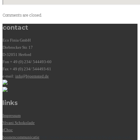
Comments are closed.
contact
Eco Finia GmbH
Diebrocker Str. 17
D-32051 Herford
Fon + 49 (0) 234/ 544493-60
Fax + 49 (0) 234/ 544493-61
e-mail:
info@bjoernsted.de
links
Impressum
Vivani Schokolade
iChoc
boonencommunicatie
http://www.boonencommunicatie.nl/blog/goede-start-