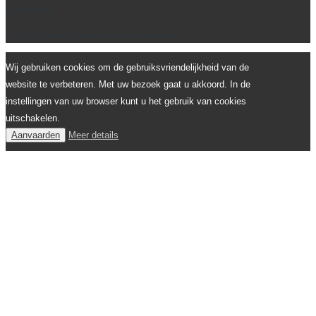
van-de-week
© 2026 Björnsted | Avant-garde in chocolade
Wij gebruiken cookies om de gebruiksvriendelijkheid van de
website te verbeteren. Met uw bezoek gaat u akkoord. In de
instellingen van uw browser kunt u het gebruik van cookies
uitschakelen.
Aanvaarden
Meer details